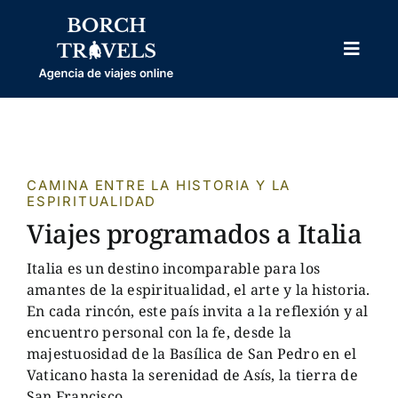
Skip
to
content
Toggl
Naviga
HOME
NOSOTROS
VIAJES PROGRAMADOS
CAMINA ENTRE LA HISTORIA Y LA
ESPIRITUALIDAD
VIAJES PERSONALIZADOS
Viajes programados a Italia
OTROS
Italia es un destino incomparable para los
amantes de la espiritualidad, el arte y la historia.
BODAS
En cada rincón, este país invita a la reflexión y al
encuentro personal con la fe, desde la
BLOG
majestuosidad de la Basílica de San Pedro en el
Vaticano hasta la serenidad de Asís, la tierra de
CONTACTO
San Francisco.