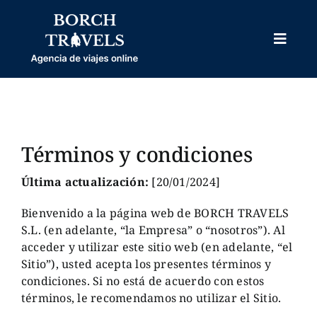
Skip
to
content
Toggl
Naviga
HOME
NOSOTROS
VIAJES PROGRAMADOS
Términos y condiciones
VIAJES PERSONALIZADOS
Última actualización:
[20/01/2024]
OTROS
Bienvenido a la página web de BORCH TRAVELS
S.L. (en adelante, “la Empresa” o “nosotros”). Al
BODAS
acceder y utilizar este sitio web (en adelante, “el
Sitio”), usted acepta los presentes términos y
BLOG
condiciones. Si no está de acuerdo con estos
términos, le recomendamos no utilizar el Sitio.
CONTACTO