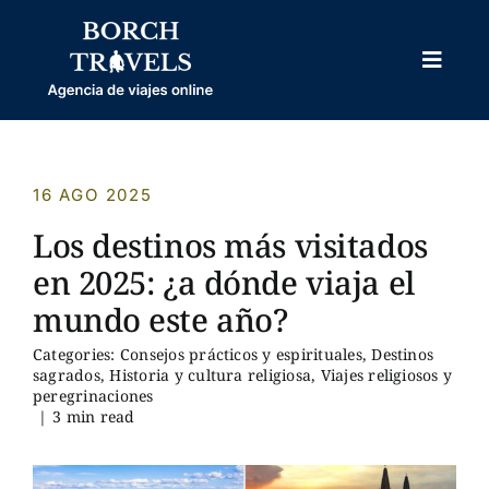
Skip
to
content
Toggl
Naviga
HOME
NOSOTROS
16 AGO 2025
VIAJES PROGRAMADOS
Los destinos más visitados
VIAJES PERSONALIZADOS
en 2025: ¿a dónde viaja el
mundo este año?
OTROS
Categories:
Consejos prácticos y espirituales
,
Destinos
BODAS
sagrados
,
Historia y cultura religiosa
,
Viajes religiosos y
peregrinaciones
BLOG
|
3 min read
CONTACTO