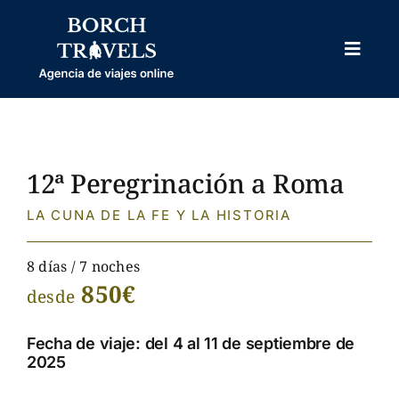
Skip
to
content
Toggl
Naviga
HOME
NOSOTROS
VIAJES PROGRAMADOS
12ª Peregrinación a Roma
VIAJES PERSONALIZADOS
LA CUNA DE LA FE Y LA HISTORIA
OTROS
8 días / 7 noches
850€
desde
BODAS
BLOG
Fecha de viaje: del 4 al 11 de septiembre de
2025
CONTACTO