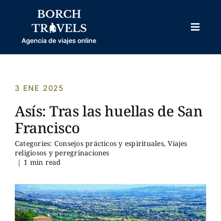
Skip
to
content
Toggl
Naviga
HOME
NOSOTROS
3 ENE 2025
VIAJES PROGRAMADOS
Asís: Tras las huellas de San
VIAJES PERSONALIZADOS
Francisco
OTROS
Categories:
Consejos prácticos y espirituales
,
Viajes
religiosos y peregrinaciones
|
1 min read
BODAS
BLOG
CONTACTO